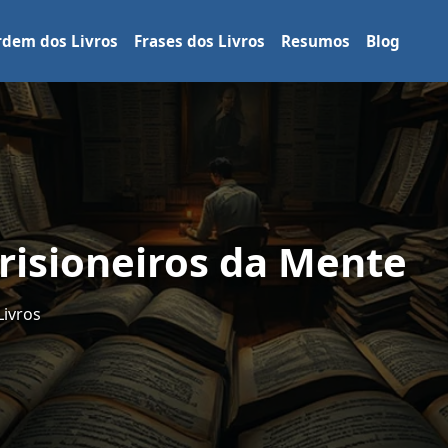
dem dos Livros
Frases dos Livros
Resumos
Blog
Prisioneiros da Mente
Livros