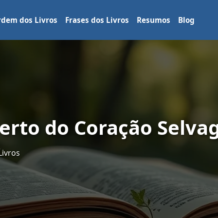
dem dos Livros
Frases dos Livros
Resumos
Blog
Perto do Coração Selv
Livros