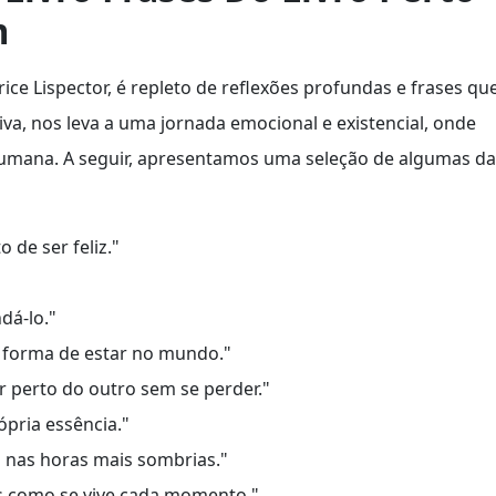
m
ice Lispector, é repleto de reflexões profundas e frases qu
iva, nos leva a uma jornada emocional e existencial, onde
humana. A seguir, apresentamos uma seleção de algumas da
 de ser feliz."
dá-lo."
a forma de estar no mundo."
r perto do outro sem se perder."
ópria essência."
 nas horas mais sombrias."
as como se vive cada momento."