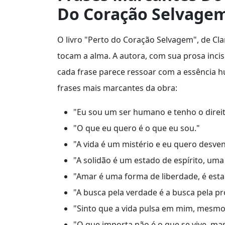
Do Coração Selvage
O livro "Perto do Coração Selvagem", de Clar
tocam a alma. A autora, com sua prosa incis
cada frase parece ressoar com a essência 
frases mais marcantes da obra:
"Eu sou um ser humano e tenho o direito
"O que eu quero é o que eu sou."
"A vida é um mistério e eu quero desven
"A solidão é um estado de espírito, um
"Amar é uma forma de liberdade, é esta
"A busca pela verdade é a busca pela pr
"Sinto que a vida pulsa em mim, mesmo
"O que importa não é o que se vive, m