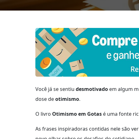
Você já se sentiu
desmotivado
em algum mom
dose de
otimismo
.
O livro
Otimismo em Gotas
é uma fonte ric
As frases inspiradoras contidas nele são v
novo olhar sobre os desafios do cotidiano.