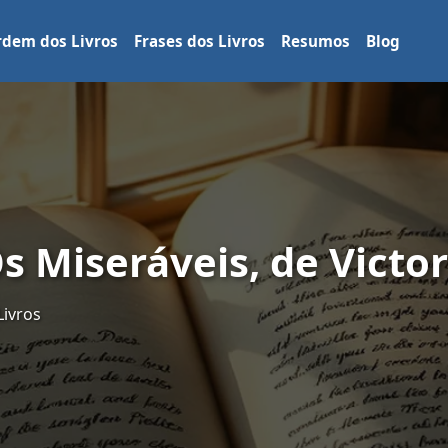
dem dos Livros
Frases dos Livros
Resumos
Blog
Os Miseráveis, de Victo
Livros