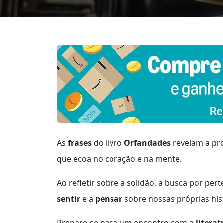
As
frases
do livro
Orfandades
revelam a pr
que ecoa no coração e na mente.
Ao refletir sobre a solidão, a busca por pe
sentir
e a
pensar
sobre nossas próprias hist
Prepare-se para um encontro com a
literat