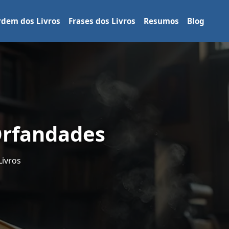
dem dos Livros
Frases dos Livros
Resumos
Blog
Orfandades
Livros