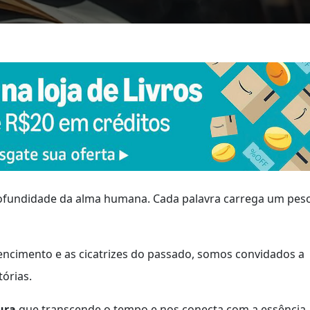
ofundidade da alma humana. Cada palavra carrega um pes
rtencimento e as cicatrizes do passado, somos convidados a
órias.
ura
que transcende o tempo e nos conecta com a essência