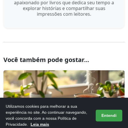
apaixonado por livros que dedica seu tempo a
explorar histórias e compartilhar suas
impressões com leitores.
Você também pode gostar...
Utilizamos cookies para melhorar a sua
experiência no site. Ao continuar navegando,
Entendi
Frases do Livro 12 Dias Para Atualizar Sua Vida
você concorda com a nossa Política de
Privacidade.
Leia mais
16/05/2026