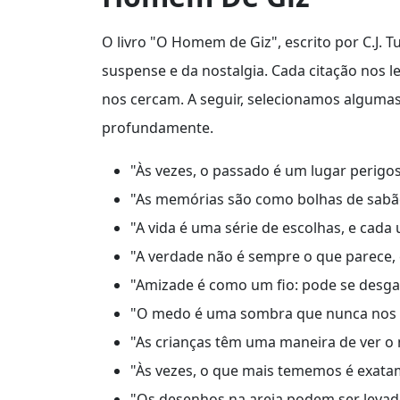
O livro "O Homem de Giz", escrito por C.J. T
suspense e da nostalgia. Cada citação nos le
nos cercam. A seguir, selecionamos algumas
profundamente.
"Às vezes, o passado é um lugar perigos
"As memórias são como bolhas de sabã
"A vida é uma série de escolhas, e cada
"A verdade não é sempre o que parece,
"Amizade é como um fio: pode se desg
"O medo é uma sombra que nunca nos 
"As crianças têm uma maneira de ver o
"Às vezes, o que mais tememos é exata
"Os desenhos na areia podem ser leva