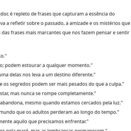
udor, é repleto de frases que capturam a essência do
va a refletir sobre o passado, a amizade e os mistérios que
 das frases mais marcantes que nos fazem pensar e sentir
o."
o; podem estourar a qualquer momento."
 uma delas nos leva a um destino diferente."
 e os segredos podem ser mais pesados do que a culpa."
astar, mas nunca se rompe completamente."
abandona, mesmo quando estamos cercados pela luz."
 mundo que os adultos perderam ao longo do tempo."
mente aquilo que precisamos enfrentar."
dos pela maré, mas as lembranças permanecem."