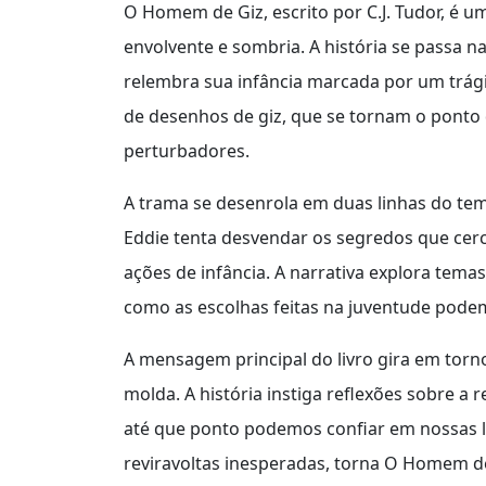
O Homem de Giz, escrito por C.J. Tudor, é u
envolvente e sombria. A história se passa n
relembra sua infância marcada por um trági
de desenhos de giz, que se tornam o ponto 
perturbadores.
A trama se desenrola em duas linhas do tem
Eddie tenta desvendar os segredos que ce
ações de infância. A narrativa explora tem
como as escolhas feitas na juventude pode
A mensagem principal do livro gira em tor
molda. A história instiga reflexões sobre a 
até que ponto podemos confiar em nossas l
reviravoltas inesperadas, torna O Homem d