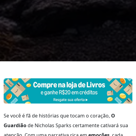
Se você é fã de histórias que tocam o coração,
O
Guardião
de Nicholas Sparks certamente cativará sua
atenção. Com uma narrativa rica em
emoções
, cada