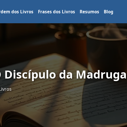
dem dos Livros
Frases dos Livros
Resumos
Blog
O Discípulo da Madrug
Livros