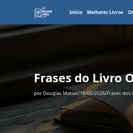
Início
Melhores Livros
Or
Frases do Livro 
por
Douglas Matias
/
16/05/2026
/
Frases dos 