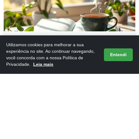
Frases do Livro 12 Dias Para Atualizar Sua Vida
Utilizamos cookies para melhorar a sua
16/05/2026
experiência no site. Ao continuar navegando,
Entendi
você concorda com a nossa Política de
Privacidade.
Leia mais
Frases do Livro 12 Regras para a Vida
16/05/2026