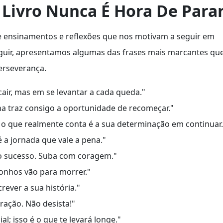
 Livro Nunca É Hora De Para
de ensinamentos e reflexões que nos motivam a seguir em
eguir, apresentamos algumas das frases mais marcantes qu
erseverança.
air, mas em se levantar a cada queda."
olha traz consigo a oportunidade de recomeçar."
 o que realmente conta é a sua determinação em continuar.
é a jornada que vale a pena."
o sucesso. Suba com coragem."
sonhos vão para morrer."
ever a sua história."
ração. Não desista!"
l; isso é o que te levará longe."