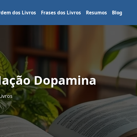
dem dos Livros
Frases dos Livros
Resumos
Blog
 Nação Dopamina
Livros