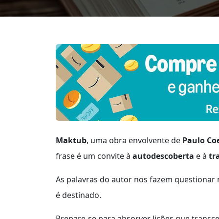
Maktub
, uma obra envolvente de
Paulo Co
frase é um convite à
autodescoberta
e à
tr
As palavras do autor nos fazem questionar 
é destinado.
Prepare-se para absorver lições que trans