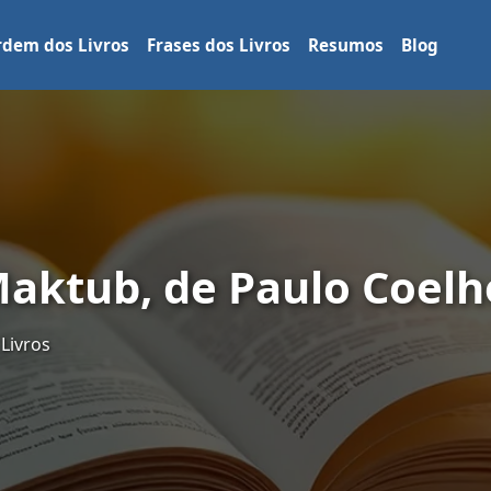
dem dos Livros
Frases dos Livros
Resumos
Blog
Maktub, de Paulo Coelh
 Livros