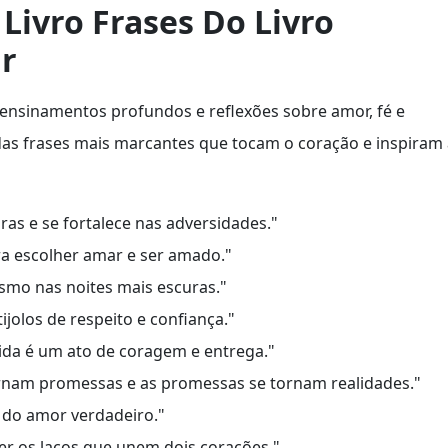
Livro Frases Do Livro
ar
de ensinamentos profundos e reflexões sobre amor, fé e
as frases mais marcantes que tocam o coração e inspiram 
as e se fortalece nas adversidades."
a escolher amar e ser amado."
esmo nas noites mais escuras."
jolos de respeito e confiança."
ida é um ato de coragem e entrega."
ornam promessas e as promessas se tornam realidades."
 do amor verdadeiro."
er os laços que unem dois corações."