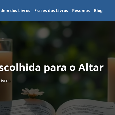
dem dos Livros
Frases dos Livros
Resumos
Blog
scolhida para o Altar
Livros