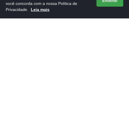
Entendi
você concorda com a nossa Política de
Privacidade.
Leia mais
Frases do Livro 1984 de George Orwell
16/05/2026
ARTIGOS NOVOS
16/05/2026
Ordem dos Livros: Irmandade da Adaga
Negra (Atualizado 2026)
16/05/2026
Ordem dos Livros: Corte de Espinhos e