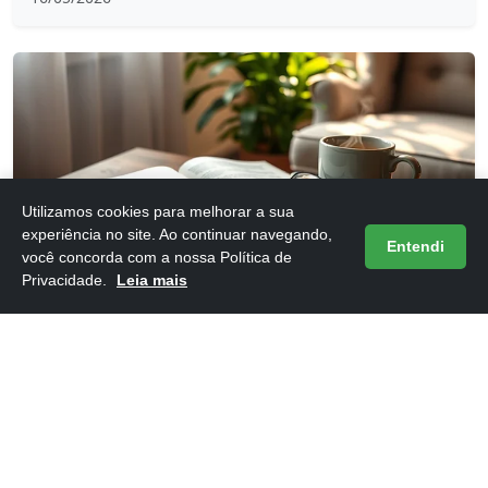
Utilizamos cookies para melhorar a sua
experiência no site. Ao continuar navegando,
Frases do Livro 12 Regras para a Vida
Entendi
você concorda com a nossa Política de
16/05/2026
Privacidade.
Leia mais