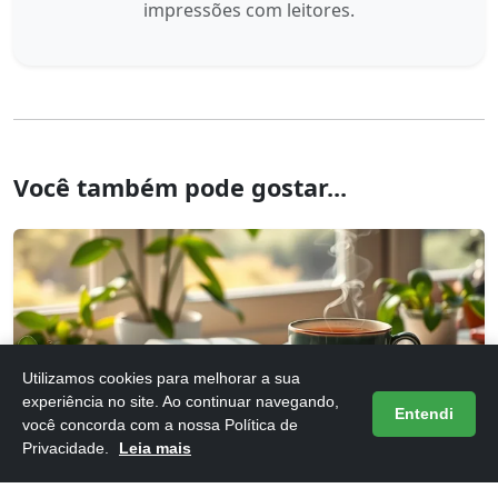
impressões com leitores.
Você também pode gostar...
Utilizamos cookies para melhorar a sua
experiência no site. Ao continuar navegando,
Entendi
Frases do Livro 12 Dias Para Atualizar Sua Vida
você concorda com a nossa Política de
16/05/2026
Privacidade.
Leia mais