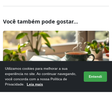
Você também pode gostar...
Utilizamos cookies para melhorar a sua
Frases do Livro 12 Dias Para Atualizar Sua Vida
experiência no site. Ao continuar navegando,
Entendi
você concorda com a nossa Política de
16/05/2026
Privacidade.
Leia mais