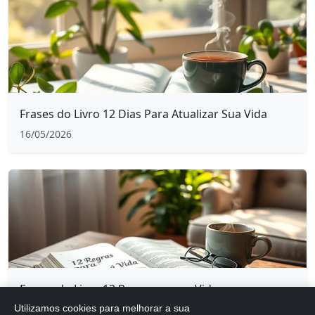
Frases do Livro 12 Dias Para Atualizar Sua Vida
16/05/2026
Frases do Livro 12 Regras para a Vida
Utilizamos cookies para melhorar a sua
16/05/2026