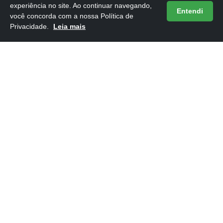
experiência no site. Ao continuar navegando,
Entendi
você concorda com a nossa Política de
Privacidade.
Leia mais
Frases do Livro 1984 de George Orwell
16/05/2026
ARTIGOS NOVOS