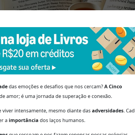
ade
das emoções e desafios que nos cercam?
A Cinco
 de amor; é uma jornada de superação e conexão.
de viver intensamente, mesmo diante das
adversidades
. Ca
er a
importância
dos laços humanos.
ens
que ressoam e nos fazem repensar nossas próprias