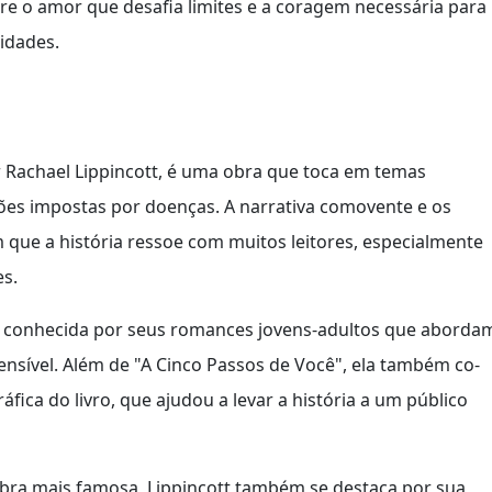
e o amor que desafia limites e a coragem necessária para
idades.
or Rachael Lippincott, é uma obra que toca em temas
ões impostas por doenças. A narrativa comovente e os
ue a história ressoe com muitos leitores, especialmente
s.
, conhecida por seus romances jovens-adultos que aborda
ensível. Além de "A Cinco Passos de Você", ela também co-
fica do livro, que ajudou a levar a história a um público
obra mais famosa, Lippincott também se destaca por sua