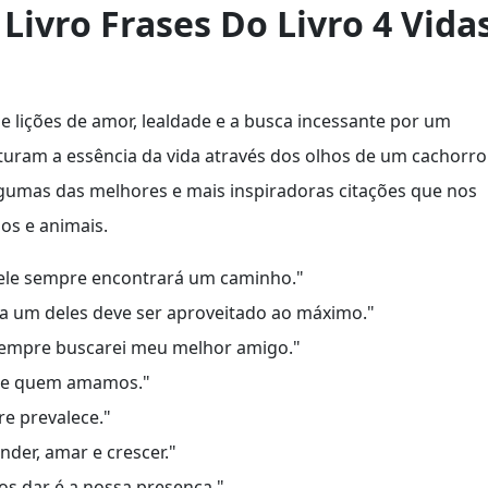
Livro Frases Do Livro 4 Vida
de lições de amor, lealdade e a busca incessante por um
turam a essência da vida através dos olhos de um cachorro
lgumas das melhores e mais inspiradoras citações que nos
os e animais.
e ele sempre encontrará um caminho."
da um deles deve ser aproveitado ao máximo."
sempre buscarei meu melhor amigo."
o de quem amamos."
e prevalece."
der, amar e crescer."
s dar é a nossa presença."