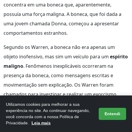
concentra em uma boneca que, aparentemente,
possuía uma força maligna. A boneca, que foi dada a
uma jovem chamada Donna, começou a apresentar
comportamentos estranhos.
Segundo os Warren, a boneca não era apenas um
objeto inofensivo, mas sim um veículo para um
espírito
maligno
. Fenômenos inexplicáveis ocorreram na
presença da boneca, como mensagens escritas e
movimentação sem explicação. Os Warren foram
chamados para investigar e realizar um exorcismo.
Utilizamos cookies para melhorar a sua
Após a intervenção dos Warren, a boneca foi colocada
experiência no site. Ao continuar navegando,
Entendi
você concorda com a nossa Política de
em uma
vitória
de vidro em seu museu, onde
Privacidade.
Leia mais
permanece até hoje. O caso Annabelle se tornou um