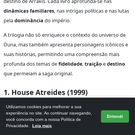
destino de Arrakis. Cada livro aprofunda-se nas
dinâmicas familiares
, nas intrigas políticas e nas lutas
pela
dominância
do império.
A trilogia não só enriquece o contexto do universo de
Duna, mas também apresenta personagens icônicos e
suas histórias, permitindo uma compreensão mais
profunda dos temas de
fidelidade
,
traição
e
destino
que permeiam a saga original.
1. House Atreides (1999)
House Atreides
, publicado em 1999, é o primeiro livro
Utilizamos cookies para melhorar a sua
experiência no site. Ao continuar navegando,
da trilogia de prequelas escrita por Brian Herbert e
Entendi
você concorda com a nossa Política de
Kevin J. Anderson. A obra se passa anos antes dos
Privacidade.
Leia mais
eventos de
Duna
e foca na história da famosa família