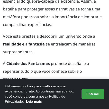
essencial do quebra-cabeça da existência. Assim, a
batalha para proteger essas narrativas se torna uma
metáfora poderosa sobre a importância de lembrar e
compartilhar experiências.
Você está prestes a descobrir um universo onde a
realidade
e a
fantasia
se entrelaçam de maneiras
surpreendentes.
A
Cidade dos Fantasmas
promete desafiá-lo a
repensar tudo o que você conhece sobre o
sobrenatural
.
Utilizamos cookies para melhorar a sua
Prepare-se para personagens cativantes e enredos que
experiência no site. Ao continuar navegando,
Entendi
você concorda com a nossa Política de
vão prender sua atenção até a última página!
Privacidade.
Leia mais